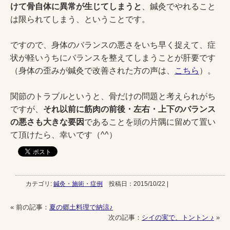
けて骨自体に異常が生じてしまうと
、鍼灸でやれること
は限られてしまう、ということです。
ですので、身体のバランスの悪さをいち早く捉えて、症
状が軽いうちにバランスを整えてしまうことが肝要です
（身体の歪みが鍼灸で改善された方の声は、
こちら
）。
関節のトラブルというと、骨だけの問題と考えられがち
ですが、
それ以前に筋肉の前後・左右・上下のバランス
の悪さも大きな要因
であることを頭の片隅に留めて置い
て頂けたら、幸いです（^^）
カテゴリ:
鍼灸・施術・症例
投稿日：2015/10/22 |
« 前の記事：
夏の郷土料理で納涼♪
次の記事：
シイの実で、トントン ♪
»