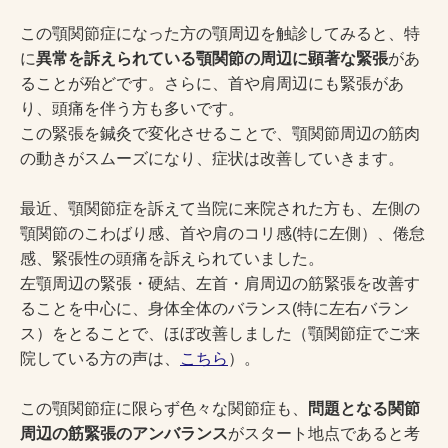
この顎関節症になった方の顎周辺を触診してみると、特
に
異常を訴えられている顎関節の周辺に顕著な緊張
があ
ることが殆どです。さらに、首や肩周辺にも緊張があ
り、頭痛を伴う方も多いです。
この緊張を鍼灸で変化させることで、顎関節周辺の筋肉
の動きがスムーズになり、症状は改善していきます。
最近、顎関節症を訴えて当院に来院された方も、左側の
顎関節のこわばり感、首や肩のコリ感(特に左側）、倦怠
感、緊張性の頭痛を訴えられていました。
左顎周辺の緊張・硬結、左首・肩周辺の筋緊張を改善す
ることを中心に、身体全体のバランス(特に左右バラン
ス）をとることで、ほぼ改善しました（顎関節症でご来
院している方の声は、
こちら
）。
この顎関節症に限らず色々な関節症も、
問題となる関節
周辺の筋緊張のアンバランス
がスタート地点であると考