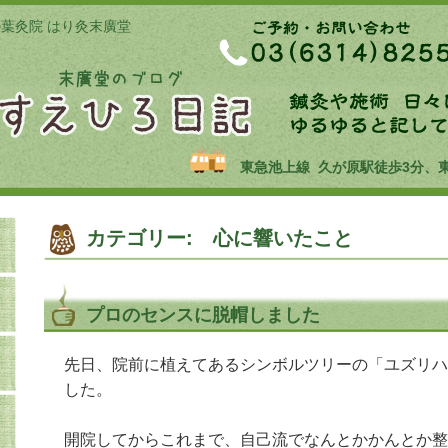
の葉灸院 はり灸末廣堂
東急池上線 久が原駅徒歩3分、
カテゴリー: 心に響いたこと
プロのセンスに脱帽しました
先日、院前に植えてあるシンボルツリーの「ユズリハ
した。
開院してからこれまで、自己流でなんとかかんとか整