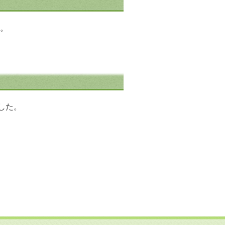
。
した。