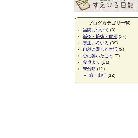
ブログカテゴリ一覧
当院について
(8)
鍼灸・施術・症例
(34)
養生いろいろ
(39)
自然に即した生活
(9)
心に響いたこと
(7)
食卓より
(11)
未分類
(12)
旅・山行
(12)