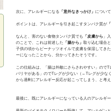
次に、アレルギーになる
「意外なきっかけ」
について
ポイントは、アレルギーを引き起こすタンパク質が
「
なんと、害のない食物タンパク質でも
「皮膚から
」入
のことで、これは前述した
「腸から」
取り込む場合と
子供の頃からピーナッツオイルで皮膚を保湿してきた
ーになったことから、分かってきたそうです。
この仕組みは、「腸は外敵にさらされやすい」のでT
バリヤがある」のでTレグが少ない（←Tレグが少な
から過剰にアレルギー反応が起こってしまう、と考え
最後に、既にアレルギーになっている人のアレルギー
最新のバイオテクノロジーを駆使して、アレルゲンと