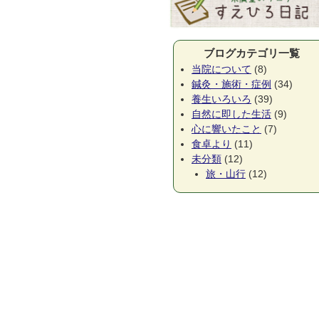
ブログカテゴリ一覧
当院について
(8)
鍼灸・施術・症例
(34)
養生いろいろ
(39)
自然に即した生活
(9)
心に響いたこと
(7)
食卓より
(11)
未分類
(12)
旅・山行
(12)