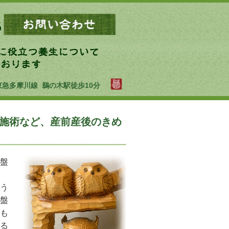
東急多摩川線 鵜の木駅徒歩10分
施術など、産前産後のきめ
盤
う
盤
も
る