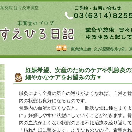
の葉灸院 はり灸末廣堂
東急池上線 久が原駅徒歩3分、
妊娠希望、安産のためのケアや乳腺炎の
細やかなケアをお望みの方▼
鍼灸により全身の気血の巡りがよくなれば、自然と骨
内の状態も良好になるものです。
骨盤内の血流が良くなると、「肥沃な畑に種をまくよ
に」妊娠しやすい状態にしていくことができます。骨
内の血流がよくない状態のまま不妊治療を繰り返して
「枯れた畑に種をまく」ようなものなので、希望され