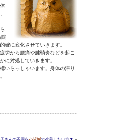
体
、
ら
当院
的確に変化させていきます。
疲労から腰痛や腱鞘炎などを起こ
かに対処していきます。
構いらっしゃいます。身体の滞り
。
お子さんの不調を
小児鍼
で改善したい方▼
»