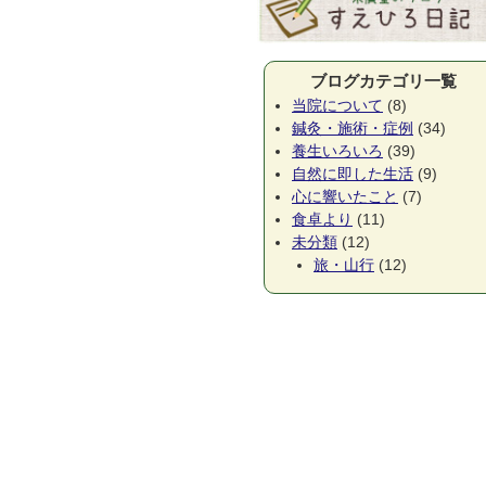
ブログカテゴリ一覧
当院について
(8)
鍼灸・施術・症例
(34)
養生いろいろ
(39)
自然に即した生活
(9)
心に響いたこと
(7)
食卓より
(11)
未分類
(12)
旅・山行
(12)