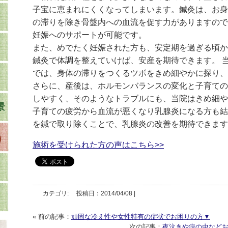
子宝に恵まれにくくなってしまいます。鍼灸は、お身
の滞りを除き骨盤内への血流を促す力がありますので
妊娠へのサポートが可能です。
また、めでたく妊娠された方も、安定期を過ぎる頃か
鍼灸で体調を整えていけば、安産を期待できます。 
では、身体の滞りをつくるツボをきめ細やかに探り、
さらに、産後は、ホルモンバランスの変化と子育ての
しやすく、そのようなトラブルにも、当院はきめ細や
景
子育ての疲労から血流が悪くなり乳腺炎になる方も結
を鍼で取り除くことで、乳腺炎の改善を期待できます
施術を受けられた方の声はこちら>>
カテゴリ: 投稿日：2014/04/08 |
« 前の記事：
頑固な冷え性や女性特有の症状でお困りの方▼
次の記事：
夜泣きや疳の虫など