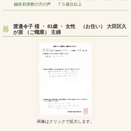
鍼灸初体験の方の声 ７０歳台以上
渡邉令子 様 ・ 81歳 ・ 女性 （お住い） 大田区久
が原 （ご職業） 主婦
画像はクリックで拡大します。