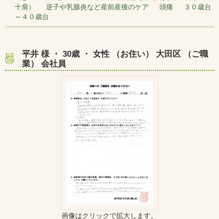
十肩） 逆子や乳腺炎など産前産後のケア 頭痛 ３０歳台
～４０歳台
平井 様 ・ 30歳 ・ 女性 （お住い） 大田区 （ご職
業） 会社員
画像はクリックで拡大します。