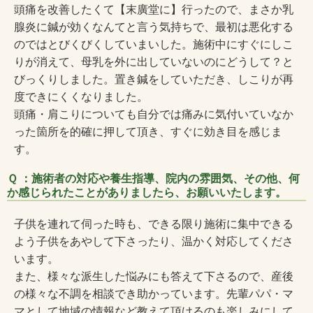
頭痛を改善したくて【末廣堂に】行ったので、まさか乳
腺炎に鍼が効くなんてと言う気持ちで、最初は悪化する
のではとびくびくしていまいした。施術中にすぐにしこ
りが消えて、母乳を外に出していないのにどうして？と
びっくりしました。置き鍼をしていただき、しこりが再
度できにくくなりました。
頭痛・肩こりについても自分では痛みに気付いていなか
った箇所を的確に押して頂き、すぐに効き目を感じま
す。
Ｑ ：施術者の対応や養生指導、院内の雰囲気、その他、何
か感じられたことがありましたら、お願いいたします。
子供を連れて伺った時も、できる限り施術に集中できる
よう子供をあやして下さったり、温かく対応してくださ
います。
また、様々な派生した悩みにも答えて下さるので、産後
の様々な不調を相談でき助かっています。先輩パパ・マ
マとして地域の情報など教えて頂けるのも楽しみにして