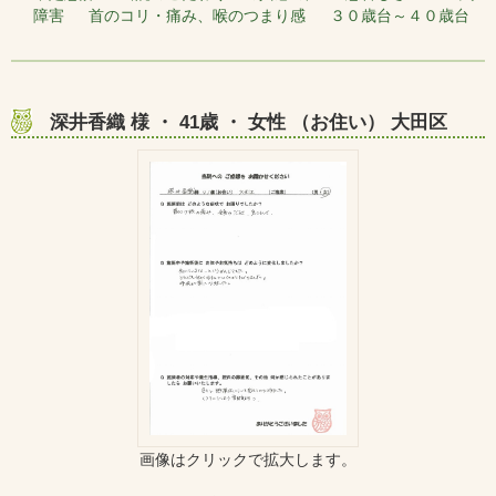
障害 首のコリ・痛み、喉のつまり感 ３０歳台～４０歳台
深井香織 様 ・ 41歳 ・ 女性 （お住い） 大田区
画像はクリックで拡大します。