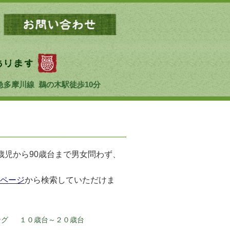
急多摩川線 鵜の木駅徒歩10分
歳児から90歳台まで男女問わず、
ページ
から検索していただけま
ニング １０歳台～２０歳台