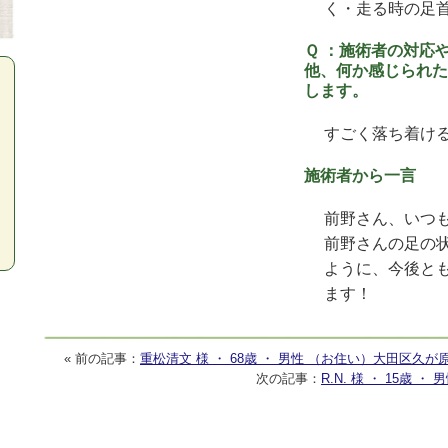
く・走る時の足
Ｑ ：施術者の対応
他、何か感じられた
します。
すごく落ち着け
施術者から一言
前野さん、いつ
前野さんの足の
ように、今後と
ます！
« 前の記事：
重松清文 様 ・ 68歳 ・ 男性 （お住い）大田区久
次の記事：
R.N. 様 ・ 15歳