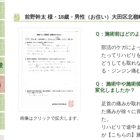
前野幹太 様・18歳・男性（お住い）大田区北
Ｑ：施術前はどのよ
部活のケガによ
たってリハビリ
どうしても取れ
景
る・ジンジン痛
Ｑ： 施術中や施術
変化しましたか？
足首の痛みが取
た痛みが徐々に
画像はクリックで拡大します。
た。
リハビリで途中
が【こちらの】施