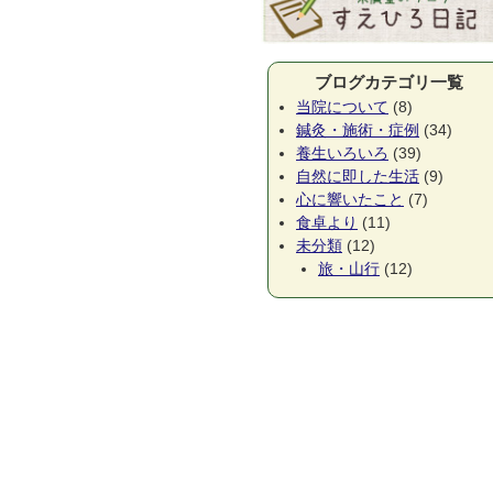
ブログカテゴリ一覧
当院について
(8)
鍼灸・施術・症例
(34)
養生いろいろ
(39)
自然に即した生活
(9)
心に響いたこと
(7)
食卓より
(11)
未分類
(12)
旅・山行
(12)