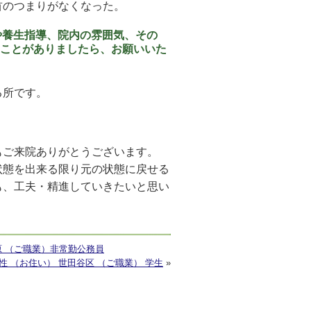
首のつまりがなくなった。
や養生指導、院内の雰囲気、その
ことがありましたら、お願いいた
る所です。
もご来院ありがとうございます。
状態を出来る限り元の状態に戻せる
も、工夫・精進していきたいと思い
が原 （ご職業）非常勤公務員
 ・ 男性 （お住い） 世田谷区 （ご職業） 学生
»