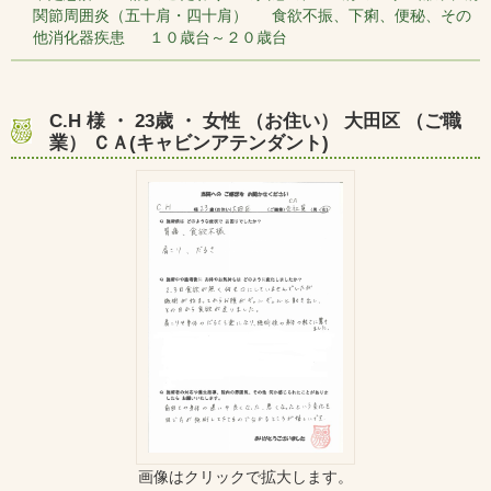
関節周囲炎（五十肩・四十肩） 食欲不振、下痢、便秘、その
他消化器疾患 １０歳台～２０歳台
C.H 様 ・ 23歳 ・ 女性 （お住い） 大田区 （ご職
業） ＣＡ(キャビンアテンダント)
画像はクリックで拡大します。