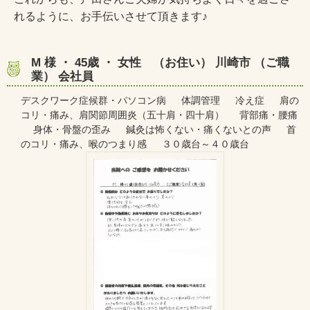
れるように、お手伝いさせて頂きます♪
M 様 ・ 45歳 ・ 女性 （お住い） 川崎市 （ご職
業） 会社員
デスクワーク症候群・パソコン病 体調管理 冷え症 肩の
コリ・痛み、肩関節周囲炎（五十肩・四十肩） 背部痛・腰痛
身体・骨盤の歪み 鍼灸は怖くない・痛くないとの声 首
のコリ・痛み、喉のつまり感 ３０歳台～４０歳台