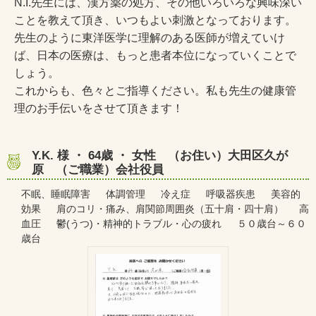
N.I.先生には、漢方薬の処方、その他いろいろな興味深い
ことを教えて頂き、いつもよい刺激となっております。
先生のように東洋医学に理解のある医師が増えていけ
ば、日本の医療は、もっと患者本位になっていくことで
しょう。
これからも、色々とご指導ください。私も先生の健康管
理のお手伝いをさせて頂きます！
Y.K. 様 ・ 64歳 ・ 女性 （お住い）大田区久が
原 （ご職業）会社役員
不眠、睡眠障害 体調管理 冷え症 呼吸器疾患 美容的
効果 肩のコリ・痛み、肩関節周囲炎（五十肩・四十肩） 高
血圧 鬱(うつ)・精神的トラブル・心の疲れ ５０歳台～６０
歳台