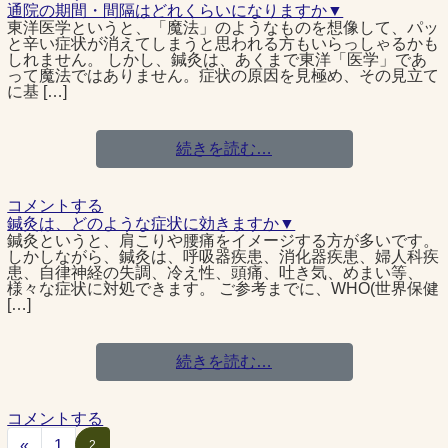
通院の期間・間隔はどれくらいになりますか▼
東洋医学というと、「魔法」のようなものを想像して、パッ
と辛い症状が消えてしまうと思われる方もいらっしゃるかも
しれません。 しかし、鍼灸は、あくまで東洋「医学」であ
って魔法ではありません。症状の原因を見極め、その見立て
に基 […]
続きを読む…
コメントする
鍼灸は、どのような症状に効きますか▼
鍼灸というと、肩こりや腰痛をイメージする方が多いです。
しかしながら、鍼灸は、呼吸器疾患、消化器疾患、婦人科疾
患、自律神経の失調、冷え性、頭痛、吐き気、めまい等、
様々な症状に対処できます。 ご参考までに、WHO(世界保健
[…]
続きを読む…
コメントする
«
1
2